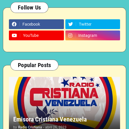
Follow Us
Facebook
Twitter
YouTube
Instagram
Popular Posts
Emisora Cristiana Venezuela
by
Radio Cristiana
-
abril 26, 2023